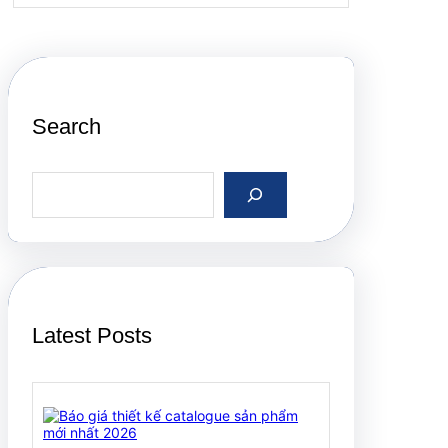
Search
S
e
a
r
c
h
Latest Posts