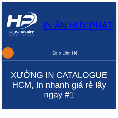
Chuyển
đến
phần
nội
dung
IN ẤN HUY PHÁT
Zalo Liên Hệ
XƯỞNG IN CATALOGUE
HCM, In nhanh giá rẻ lấy
ngay #1