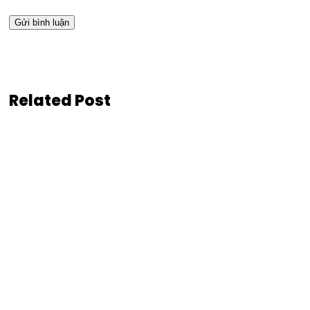
Related Post
Báo giá thiết kế catalogue sản phẩm mới nh
Tham khảo giá thiết kế catalogue mới nhất 2026 theo yêu cầu
Read More