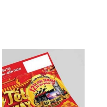
In tờ rơi màu A4, A5 giá rẻ,
lấy ngay tại TPHCM