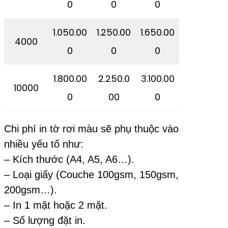
0
0
0
1.050.00
1.250.00
1.650.00
4000
0
0
0
1.800.00
2.250.0
3.100.00
10000
0
00
0
Chi phí in tờ rơi màu sẽ phụ thuộc vào
nhiều yếu tố như:
– Kích thước (A4, A5, A6…).
– Loại giấy (Couche 100gsm, 150gsm,
200gsm…).
– In 1 mặt hoặc 2 mặt.
– Số lượng đặt in.