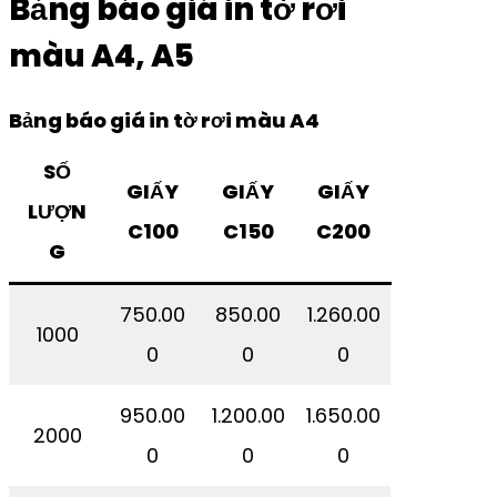
Bảng báo giá in tờ rơi
màu A4, A5
Bảng báo giá in tờ rơi màu A4
SỐ
GIẤY
GIẤY
GIẤY
LƯỢN
C100
C150
C200
G
750.00
850.00
1.260.00
1000
0
0
0
950.00
1.200.00
1.650.00
2000
0
0
0