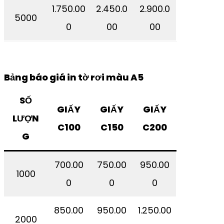
1.750.00
2.450.0
2.900.0
5000
0
00
00
Bảng báo giá in tờ rơi màu A5
SỐ
GIẤY
GIẤY
GIẤY
LƯỢN
C100
C150
C200
G
700.00
750.00
950.00
1000
0
0
0
850.00
950.00
1.250.00
2000